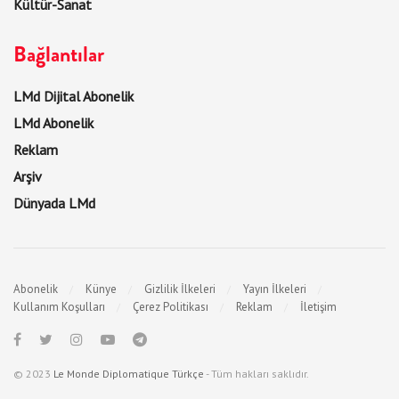
Kültür-Sanat
Bağlantılar
LMd Dijital Abonelik
LMd Abonelik
Reklam
Arşiv
Dünyada LMd
Abonelik
Künye
Gizlilik İlkeleri
Yayın İlkeleri
Kullanım Koşulları
Çerez Politikası
Reklam
İletişim
© 2023
Le Monde Diplomatique Türkçe
- Tüm hakları saklıdır.