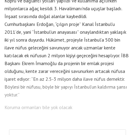
Köprü ve bağlantı yolları yapıldı ve kullanıma açılırken
milyonlarca ağaç kesildi. 3. Havalimanı’nda uçuşlar başladı.
İnşaat sırasında doğal alanlar kaybedildi.
Cumhurbaşkanı Erdoğan, “çılgın proje” Kanal İstanbul’u
2011’de, yani “İstanbul’un anayasası” onaylandıktan yaklaşık
iki yıl sonra duyurdu. Hükümet, projeyle İstanbul’a 500 bin
ilave nüfus geleceğini savunuyor ancak uzmanlar kente
katılacak ek nüfusun 2 milyon kişiyi geçeceğini hesaplıyor. İBB
Başkanı Ekrem İmamoğlu da projenin bir emlak projesi
olduğunu, kente zarar vereceğini savunurken artacak nüfusa
işaret ediyor: “En az 2.5-3 milyon daha ilave nüfus demektir.
Böylesi bir nüfusu, böyle bir yapıyı İstanbul’un kaldırma şansı
yoktur.”
Koruma ormanları bile yok olacak