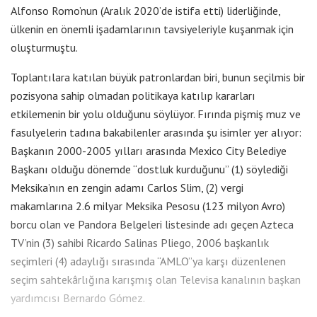
Alfonso Romo’nun (Aralık 2020’de istifa etti) liderliğinde,
ülkenin en önemli işadamlarının tavsiyeleriyle kuşanmak için
oluşturmuştu.
Toplantılara katılan büyük patronlardan biri, bunun seçilmis bir
pozisyona sahip olmadan politikaya katılıp kararları
etkilemenin bir yolu olduğunu söylüyor. Fırında pişmiş muz ve
fasulyelerin tadına bakabilenler arasında şu isimler yer alıyor:
Başkanın 2000-2005 yılları arasında Mexico City Belediye
Başkanı olduğu dönemde “dostluk kurduğunu” (1) söylediği
Meksika’nın en zengin adamı Carlos Slim, (2) vergi
makamlarına 2.6 milyar Meksika Pesosu (123 milyon Avro)
borcu olan ve Pandora Belgeleri listesinde adı geçen Azteca
TV’nin (3) sahibi Ricardo Salinas Pliego, 2006 başkanlık
seçimleri (4) adaylığı sırasında “AMLO”ya karşı düzenlenen
seçim sahtekârlığına karışmış olan Televisa kanalının başkan
yardımcısı Bernardo Gómez.