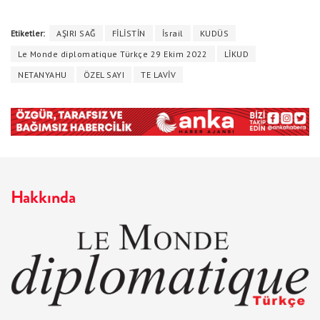
Etiketler:
AŞIRI SAĞ
FİLİSTİN
İsrail
KUDÜS
Le Monde diplomatique Türkçe 29 Ekim 2022
LİKUD
NETANYAHU
ÖZEL SAYI
TE LAVİV
Hakkında