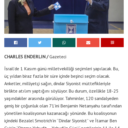
CHARLES ENDERLIN /
Gazeteci
İsrail’de 1 Kasım günü milletvekilliği seçimleri yapılacak. Bu,
üç yıldan biraz fazla bir süre içinde beşinci seçim olacak.
Anketler, milliyetçi sağın, dindar Siyonist müttefikleriyle
birlikte atılım yaptığını söylüyor. Bu durum, özellikle 18-25
yaşındakiler arasında görülüyor. Tahminler, 120 sandalyeden
geniş bir çoğunluk olan 71’ini Benjamin Netanyahu tarafından
yönetilen koalisyonun kazanacağı yönünde. Bu koalisyonun
içindeki Bezalel Smotrich’in “Dindar Siyonist” ve İtamar Ben
Gvir’in “Otzma Yehudit – Yahudi’in Gücü” partilerinin 11 ile 14