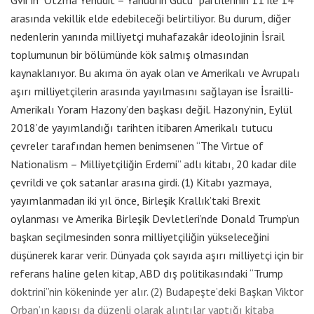
arasında vekillik elde edebileceği belirtiliyor. Bu durum, diğer
nedenlerin yanında milliyetçi muhafazakâr ideolojinin İsrail
toplumunun bir bölümünde kök salmış olmasından
kaynaklanıyor. Bu akıma ön ayak olan ve Amerikalı ve Avrupalı
aşırı milliyetçilerin arasında yayılmasını sağlayan ise İsrailli-
Amerikalı Yoram Hazony’den başkası değil. Hazony’nin, Eylül
2018’de yayımlandığı tarihten itibaren Amerikalı tutucu
çevreler tarafından hemen benimsenen “The Virtue of
Nationalism – Milliyetçiliğin Erdemi” adlı kitabı, 20 kadar dile
çevrildi ve çok satanlar arasına girdi. (1) Kitabı yazmaya,
yayımlanmadan iki yıl önce, Birleşik Krallık’taki Brexit
oylanması ve Amerika Birleşik Devletleri’nde Donald Trump’un
başkan seçilmesinden sonra milliyetçiliğin yükseleceğini
düşünerek karar verir. Dünyada çok sayıda aşırı milliyetçi için bir
referans haline gelen kitap, ABD dış politikasındaki “Trump
doktrini”nin kökeninde yer alır. (2) Budapeşte’deki Başkan Viktor
Orban’ın kapısı da düzenli olarak alıntılar yaptığı kitaba