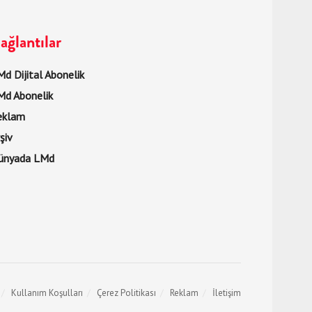
ağlantılar
d Dijital Abonelik
Md Abonelik
eklam
şiv
ünyada LMd
Kullanım Koşulları
Çerez Politikası
Reklam
İletişim