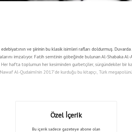
biyatının ve şiirinin bu klasik isimleri rafları doldurmuş. Duvarda A
alarını imzalıyor. Fatih semtinin göbeğinde bulunan Al-Shabaka Al-Ar
 Her hafta toplumun her kesiminden gurbetçiler, sürgündekiler bir 
cı Nawaf Al-Qudaimi’nin 2017’de kurduğu bu kitapçı, Türk megapolünün
Özel İçerik
Bu içerik sadece gazeteye abone olan