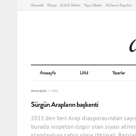
Abonelik
Künye
Gizlilik İlkeleri
Yayın İlkeleri
Kullanım Koşulları
Anasayfa
LMd
Yazarlar
Anasayfa
LMd
Sürgün Arapların başkenti
2011’den beri Arap diasporasından sayısı
burada nispeten özgür olan siyasi atmosf
standardına sahip olma ihtimali. Bazılar