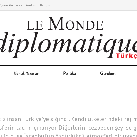
Çerez Politikası
Reklam
İletişim
Konuk Yazarlar
Politika
Gündem
z insan Türkiye’ye sığındı. Kendi ülkelerindeki rejim
erin tadını çıkarıyor. Diğerlerini cezbeden şey ise
ı için ise İstanbul’un özgürlükçü atmosferi bir uyanı