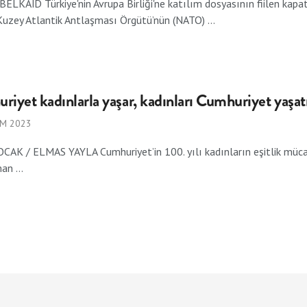
LKAÏD Türkiye'nin Avrupa Birliği'ne katılım dosyasının fiilen kapa
Kuzey Atlantik Antlaşması Örgütü’nün (NATO) ...
iyet kadınlarla yaşar, kadınları Cumhuriyet yaşat
IM 2023
AK / ELMAS YAYLA Cumhuriyet’in 100. yılı kadınların eşitlik mücade
an ...