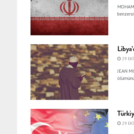
MOHAMMA
benzersiz
Libya’
29 EK
JEAN MI
ölümünün
Türki
29 EK