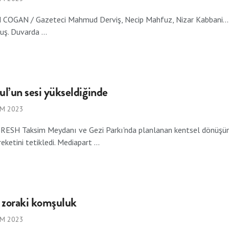
COGAN / Gazeteci Mahmud Derviş, Necip Mahfuz, Nizar Kabbani... Arap 
ş. Duvarda ...
bul’un sesi yükseldiğinde
IM 2023
ESH Taksim Meydanı ve Gezi Parkı'nda planlanan kentsel dönüşüm, 
eketini tetikledi. Mediapart ...
a zoraki komşuluk
IM 2023