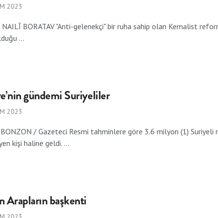
IM 2023
AILÎ BORATAV "Anti-gelenekçi" bir ruha sahip olan Kemalist reforml
duğu ...
e’nin gündemi Suriyeliler
IM 2023
ONZON / Gazeteci Resmi tahminlere göre 3.6 milyon (1) Suriyeli m
n kişi haline geldi. ...
n Arapların başkenti
IM 2023