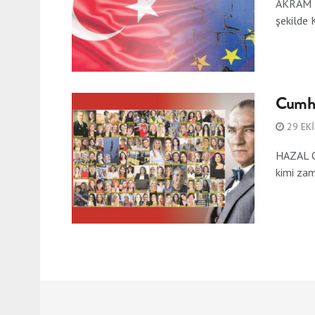
AKRAM BE
şekilde 
Cumhur
29 EK
HAZAL OC
kimi zam