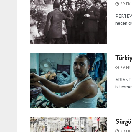
29 EK
PERTEV N
neden ol
Türkiy
29 EK
ARIANE B
istenmeye
Sürgü
29 EK