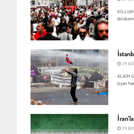
KILLIAN 
doldurmu
İstan
29 EK
ALAIN GR
isyan har
İran’l
29 EK