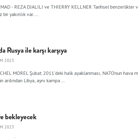
D - REZA DJALILI ve THIERRY KELLNER Tarihsel benzerlikler ve kü
 bir yakınlık var. ...
da Rusya ile karşı karşıya
IM 2023
CHEL MOREL Şubat 2011'deki halk ayaklanması, NATO’nun hava mü
 ardından Libya, aynı kampa ...
ye bekleyecek
IM 2023