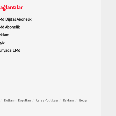
ağlantılar
d Dijital Abonelik
Md Abonelik
eklam
şiv
ünyada LMd
Kullanım Koşulları
Çerez Politikası
Reklam
İletişim