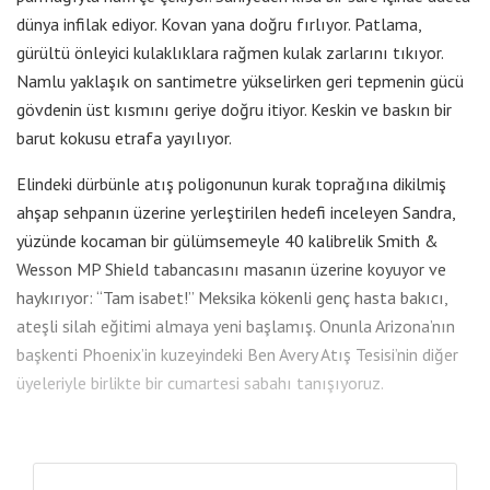
dünya infilak ediyor. Kovan yana doğru fırlıyor. Patlama,
gürültü önleyici kulaklıklara rağmen kulak zarlarını tıkıyor.
Namlu yaklaşık on santimetre yükselirken geri tepmenin gücü
gövdenin üst kısmını geriye doğru itiyor. Keskin ve baskın bir
barut kokusu etrafa yayılıyor.
Elindeki dürbünle atış poligonunun kurak toprağına dikilmiş
ahşap sehpanın üzerine yerleştirilen hedefi inceleyen Sandra,
yüzünde kocaman bir gülümsemeyle 40 kalibrelik Smith &
Wesson MP Shield tabancasını masanın üzerine koyuyor ve
haykırıyor: “Tam isabet!” Meksika kökenli genç hasta bakıcı,
ateşli silah eğitimi almaya yeni başlamış. Onunla Arizona’nın
başkenti Phoenix’in kuzeyindeki Ben Avery Atış Tesisi’nin diğer
üyeleriyle birlikte bir cumartesi sabahı tanışıyoruz.