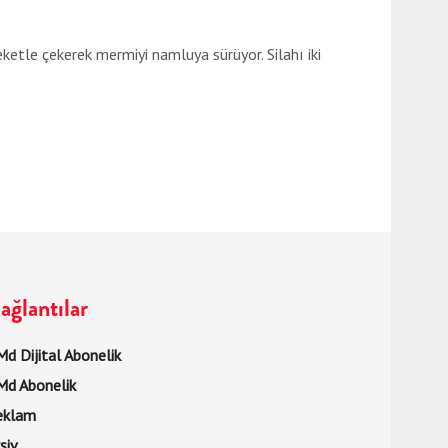
le çekerek mermiyi namluya sürüyor. Silahı iki
ağlantılar
d Dijital Abonelik
Md Abonelik
eklam
şiv