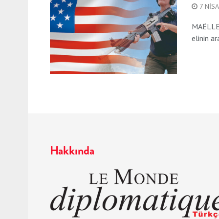
7 NIS
MAËLLE 
elinin ar
Hakkında