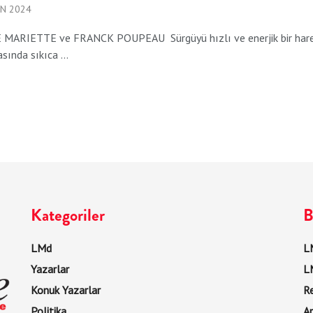
AN 2024
MARIETTE ve FRANCK POUPEAU Sürgüyü hızlı ve enerjik bir hareket
asında sıkıca ...
Kategoriler
B
LMd
LM
Yazarlar
L
Konuk Yazarlar
R
Politika
Ar