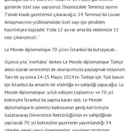
günlerde özel sayı yapıyoruz. Önümüzdeki Temmuz ayının
7’sinde klasik gazetemizi çıkaracağız. 24 Temmuz’da Lozan
Anlaşması’nın yıldönümünde özel sayı için şimdiden
hazırlıklara başladık. Yılda 12 ay var ama biz ekibimizle 15
sayı çıkarıyoruz!..”
Le Monde diplomatique 70. yılını İstanbul’da kutlayacak…
Üçüncü yıla “merhaba” derken Le Monde diplomatique Türkçe
ailesi olarak sevincimizi de okurlarımızla paylaşmak istiyorum.
Tam bir ay sonra 24-25 Mayıs 2024’te Türkiye için Türk basını
için İstanbul’da anlamlı bir etkinliğe ev sahipliği yapacağız. Le
Monde diplomatique; yıllık edisyon toplantısı ve 70. yıl
kokteylini İstanbul’da yapma kararı aldı. Le Monde
diplomatique’in yönetici kadrosunun geniş katılımıyla
Galatasaray Üniversitesi Rektörlüğü’nün ev sahipliğinde
yapılacak 70. yıl kokteyline gazetenin yayımlandığı 34
ülkeden genel yayın yönetmenleri, yazıişleri müdürleri