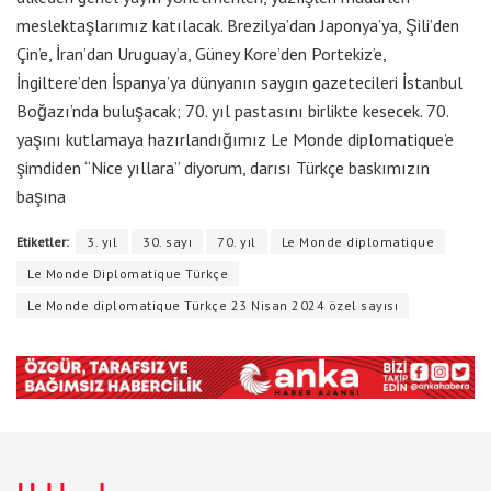
meslektaşlarımız katılacak. Brezilya’dan Japonya’ya, Şili’den
Çin’e, İran’dan Uruguay’a, Güney Kore’den Portekiz’e,
İngiltere’den İspanya’ya dünyanın saygın gazetecileri İstanbul
Boğazı’nda buluşacak; 70. yıl pastasını birlikte kesecek. 70.
yaşını kutlamaya hazırlandığımız Le Monde diplomatique’e
şimdiden “Nice yıllara” diyorum, darısı Türkçe baskımızın
başına
Etiketler:
3. yıl
30. sayı
70. yıl
Le Monde diplomatique
Le Monde Diplomatique Türkçe
Le Monde diplomatique Türkçe 23 Nisan 2024 özel sayısı