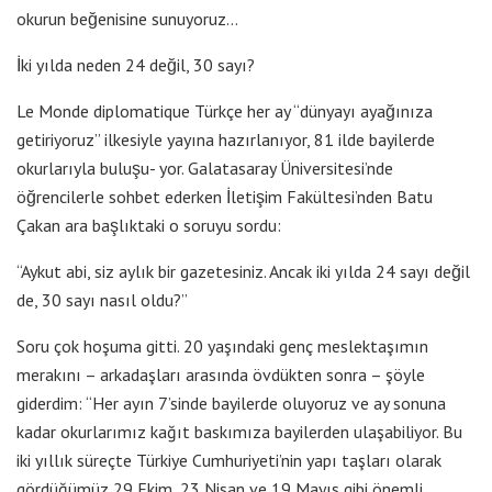
okurun beğenisine sunuyoruz…
İki yılda neden 24 değil, 30 sayı?
Le Monde diplomatique Türkçe her ay “dünyayı ayağınıza
getiriyoruz” ilkesiyle yayına hazırlanıyor, 81 ilde bayilerde
okurlarıyla buluşu- yor. Galatasaray Üniversitesi’nde
öğrencilerle sohbet ederken İletişim Fakültesi’nden Batu
Çakan ara başlıktaki o soruyu sordu:
“Aykut abi, siz aylık bir gazetesiniz. Ancak iki yılda 24 sayı değil
de, 30 sayı nasıl oldu?”
Soru çok hoşuma gitti. 20 yaşındaki genç meslektaşımın
merakını – arkadaşları arasında övdükten sonra – şöyle
giderdim: “Her ayın 7’sinde bayilerde oluyoruz ve ay sonuna
kadar okurlarımız kağıt baskımıza bayilerden ulaşabiliyor. Bu
iki yıllık süreçte Türkiye Cumhuriyeti’nin yapı taşları olarak
gördüğümüz 29 Ekim, 23 Nisan ve 19 Mayıs gibi önemli