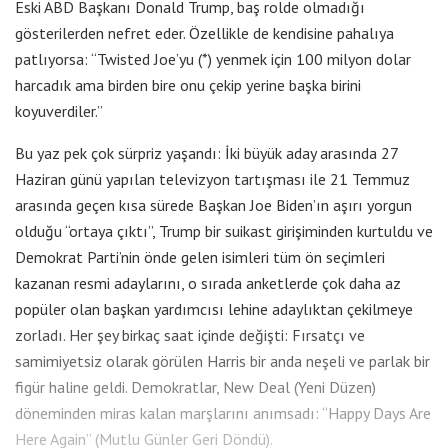
Eski ABD Başkanı Donald Trump, baş rolde olmadığı
gösterilerden nefret eder. Özellikle de kendisine pahalıya
patlıyorsa: “Twisted Joe’yu (*) yenmek için 100 milyon dolar
harcadık ama birden bire onu çekip yerine başka birini
koyuverdiler.”
Bu yaz pek çok sürpriz yaşandı: İki büyük aday arasında 27
Haziran günü yapılan televizyon tartışması ile 21 Temmuz
arasında geçen kısa sürede Başkan Joe Biden’ın aşırı yorgun
olduğu “ortaya çıktı”, Trump bir suikast girişiminden kurtuldu ve
Demokrat Parti’nin önde gelen isimleri tüm ön seçimleri
kazanan resmi adaylarını, o sırada anketlerde çok daha az
popüler olan başkan yardımcısı lehine adaylıktan çekilmeye
zorladı. Her şey birkaç saat içinde değişti: Fırsatçı ve
samimiyetsiz olarak görülen Harris bir anda neşeli ve parlak bir
figür haline geldi. Demokratlar, New Deal (Yeni Düzen)
döneminden miras kalan marşlarını anımsadı: “Happy Days Are
Here Again” (Mutlu Günler Geri Döndü).