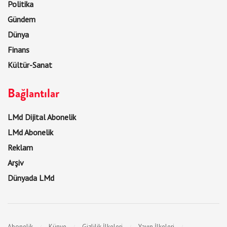
Politika
Gündem
Dünya
Finans
Kültür-Sanat
Bağlantılar
LMd Dijital Abonelik
LMd Abonelik
Reklam
Arşiv
Dünyada LMd
Abonelik
Künye
Gizlilik İlkeleri
Yayın İlkeleri