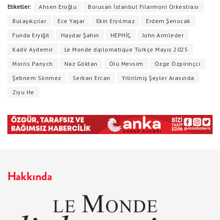
Etiketler:
Ahsen Eroğlu
Borusan İstanbul Filarmoni Orkestrası
Bulaşıkçılar
Ece Yaşar
Ekin Eryılmaz
Erdem Şenocak
Funda Eryiğit
Haydar Şahin
HEPHİÇ
John Armleder
Kadir Aydemir
Le Monde diplomatique Türkçe Mayıs 2025
Morris Panych
Naz Göktan
Ölü Mevsim
Özge Özpirinçci
Şebnem Sönmez
Serkan Ercan
Yitirilmiş Şeyler Arasında
Ziyu He
Hakkında