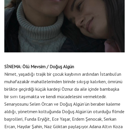
SİNEMA: Ölü Mevsim / Doğuş Algün
Nimet, yaşadığı trajik bir çocuk kaybının ardından İstanbul’un
muhafazakâr mahallelerinden birinde sıkışıp kalırken, ömrünü
birlikte geçirdiği küçük kardeşi Öznur da aile içinde bambaşka
bir sırrı taşımakta ve kendi mücadelesini vermektedir.
Senaryosunu Selen Örcan ve Doğuş Algün’ün beraber kaleme
aldığı, yönetmen koltuğunda Doğuş Algün’ün oturduğu filmde
başrolleri, Funda Eryiğit, Ece Yaşar, Erdem Şenocak, Serkan
Ercan, Haydar Şahin, Naz Göktan paylaşıyor. Adana Altın Koza