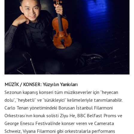
MÜZİK / KONSER: Yüzyılın Yankıları
Sezonun kapanış konseri tüm müzikseverler için “heyecan
dolu”, “heybetli” ve “sürükleyici” kelimeleriyle tanımlanabilir.
Carlo Tenan yönetimindeki Borusan İstanbul Filarmoni
Orkestrası’nın konuk solisti Ziyu He, BBC Belfast Proms ve
George Enescu Festivali’nde konser veren ve Camerata
Schweiz, Viyana Filarmoni gibi orkestralarla performans