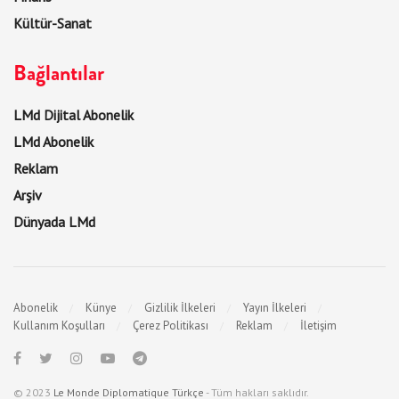
Kültür-Sanat
Bağlantılar
LMd Dijital Abonelik
LMd Abonelik
Reklam
Arşiv
Dünyada LMd
Abonelik
Künye
Gizlilik İlkeleri
Yayın İlkeleri
Kullanım Koşulları
Çerez Politikası
Reklam
İletişim
© 2023
Le Monde Diplomatique Türkçe
- Tüm hakları saklıdır.