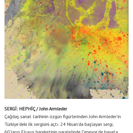
SERGİ: HEPHİÇ / John Armleder
Çağdaş sanat tarihinin özgün figürlerinden John Armleder’in
Türkiye’deki ilk sergisini açtı. 24 Nisan’da başlayan sergi,
60’ların Fluxus hareketinin paralelinde Cenevre’de hayata