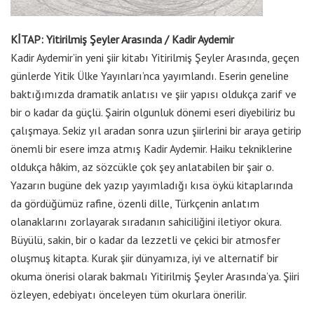
KİTAP: Yitirilmiş Şeyler Arasında / Kadir Aydemir
Kadir Aydemir’in yeni şiir kitabı Yitirilmiş Şeyler Arasında, geçen
günlerde Yitik Ülke Yayınları’nca yayımlandı. Eserin geneline
baktığımızda dramatik anlatısı ve şiir yapısı oldukça zarif ve
bir o kadar da güçlü. Şairin olgunluk dönemi eseri diyebiliriz bu
çalışmaya. Sekiz yıl aradan sonra uzun şiirlerini bir araya getirip
önemli bir esere imza atmış Kadir Aydemir. Haiku tekniklerine
oldukça hâkim, az sözcükle çok şey anlatabilen bir şair o.
Yazarın bugüne dek yazıp yayımladığı kısa öykü kitaplarında
da gördüğümüz rafine, özenli dille, Türkçenin anlatım
olanaklarını zorlayarak sıradanın sahiciliğini iletiyor okura.
Büyülü, sakin, bir o kadar da lezzetli ve çekici bir atmosfer
oluşmuş kitapta. Kurak şiir dünyamıza, iyi ve alternatif bir
okuma önerisi olarak bakmalı Yitirilmiş Şeyler Arasında’ya. Şiiri
özleyen, edebiyatı önceleyen tüm okurlara önerilir.