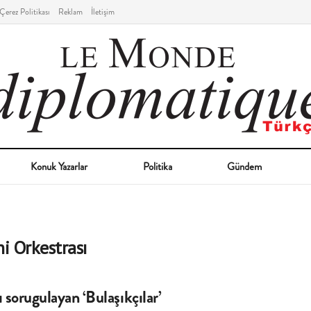
Çerez Politikası
Reklam
İletişim
Konuk Yazarlar
Politika
Gündem
i Orkestrası
 sorugulayan ‘Bulaşıkçılar’