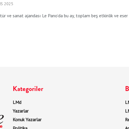
IS 2025
ltür ve sanat ajandası Le Pano’da bu ay, toplam beş etkinlik ve eser 
Kategoriler
B
LMd
LM
Yazarlar
L
Konuk Yazarlar
R
Politika
Ar