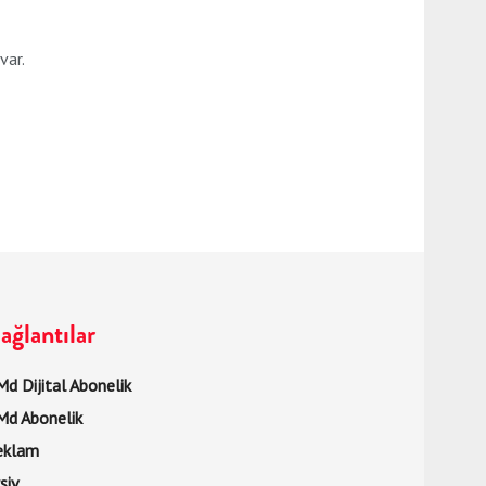
var.
ağlantılar
d Dijital Abonelik
Md Abonelik
eklam
şiv