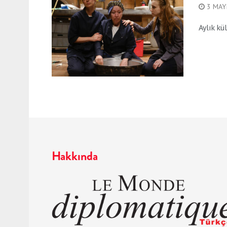
3 MAY
Aylık kü
Hakkında