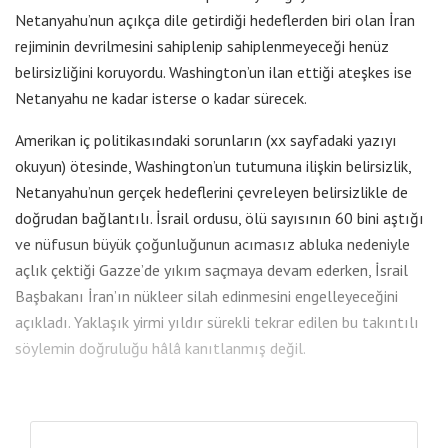
Netanyahu’nun açıkça dile getirdiği hedeflerden biri olan İran
rejiminin devrilmesini sahiplenip sahiplenmeyeceği henüz
belirsizliğini koruyordu. Washington’un ilan ettiği ateşkes ise
Netanyahu ne kadar isterse o kadar sürecek.
Amerikan iç politikasındaki sorunların (xx sayfadaki yazıyı
okuyun) ötesinde, Washington’un tutumuna ilişkin belirsizlik,
Netanyahu’nun gerçek hedeflerini çevreleyen belirsizlikle de
doğrudan bağlantılı. İsrail ordusu, ölü sayısının 60 bini aştığı
ve nüfusun büyük çoğunluğunun acımasız abluka nedeniyle
açlık çektiği Gazze’de yıkım saçmaya devam ederken, İsrail
Başbakanı İran’ın nükleer silah edinmesini engelleyeceğini
açıkladı. Yaklaşık yirmi yıldır sürekli tekrar edilen bu takıntılı
söylemin doğruluğu hâlâ kanıtlanmış değil.