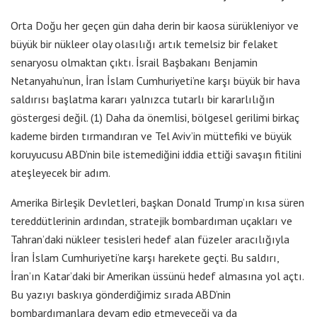
Orta Doğu her geçen gün daha derin bir kaosa sürükleniyor ve
büyük bir nükleer olay olasılığı artık temelsiz bir felaket
senaryosu olmaktan çıktı. İsrail Başbakanı Benjamin
Netanyahu’nun, İran İslam Cumhuriyeti’ne karşı büyük bir hava
saldırısı başlatma kararı yalnızca tutarlı bir kararlılığın
göstergesi değil. (1) Daha da önemlisi, bölgesel gerilimi birkaç
kademe birden tırmandıran ve Tel Aviv’in müttefiki ve büyük
koruyucusu ABD’nin bile istemediğini iddia ettiği savaşın fitilini
ateşleyecek bir adım.
Amerika Birleşik Devletleri, başkan Donald Trump’ın kısa süren
tereddütlerinin ardından, stratejik bombardıman uçakları ve
Tahran’daki nükleer tesisleri hedef alan füzeler aracılığıyla
İran İslam Cumhuriyeti’ne karşı harekete geçti. Bu saldırı,
İran’ın Katar’daki bir Amerikan üssünü hedef almasına yol açtı.
Bu yazıyı baskıya gönderdiğimiz sırada ABD’nin
bombardımanlara devam edip etmeyeceği ya da