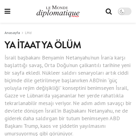
Anasayfa
LMd
YA İTAAT YA ÖLÜM
İsrail başbakanı Benyamin Netanyahu’nun İran’a karşı
başlattığı savaş, Orta Doğu’nun çalkantılı tarihine yeni
bir sayfa ekledi. Nükleer saldırı senaryoları artık ciddi
biçimde dile getirilmeye başlanırken ABD’nin “güç
yoluyla rejim değişikliği” konseptini benimseyen İsrail,
Gazze ve Lübnan’da yaşananlar her yerde rahatlıkla
tekrarlanabilir mesajı veriyor. Ne adım adım savaşçı bir
devlete dönüşen İsrail’in Başbakanı Netanyahu, ne de
giderek daha saldırgan bir tutum benimseyen ABD
Başkanı Trump, kaos ve şiddetin yayılmasını
umursuyormuş gibi görünüyor.