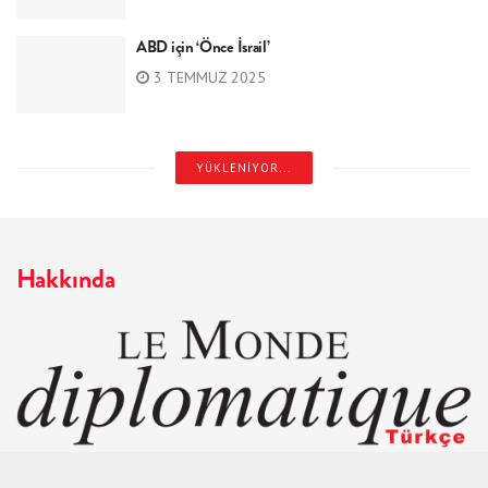
ABD için ‘Önce İsrail’
3 TEMMUZ 2025
YÜKLENIYOR...
Hakkında
Aylık olarak yayınlanır.