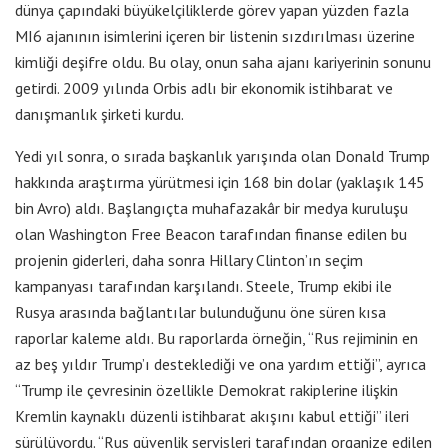
dünya çapındaki büyükelçiliklerde görev yapan yüzden fazla
MI6 ajanının isimlerini içeren bir listenin sızdırılması üzerine
kimliği deşifre oldu. Bu olay, onun saha ajanı kariyerinin sonunu
getirdi. 2009 yılında Orbis adlı bir ekonomik istihbarat ve
danışmanlık şirketi kurdu.
Yedi yıl sonra, o sırada başkanlık yarışında olan Donald Trump
hakkında araştırma yürütmesi için 168 bin dolar (yaklaşık 145
bin Avro) aldı. Başlangıçta muhafazakâr bir medya kuruluşu
olan Washington Free Beacon tarafından finanse edilen bu
projenin giderleri, daha sonra Hillary Clinton’ın seçim
kampanyası tarafından karşılandı. Steele, Trump ekibi ile
Rusya arasında bağlantılar bulunduğunu öne süren kısa
raporlar kaleme aldı. Bu raporlarda örneğin, “Rus rejiminin en
az beş yıldır Trump’ı desteklediği ve ona yardım ettiği”, ayrıca
“Trump ile çevresinin özellikle Demokrat rakiplerine ilişkin
Kremlin kaynaklı düzenli istihbarat akışını kabul ettiği” ileri
sürülüyordu. “Rus güvenlik servisleri tarafından organize edilen