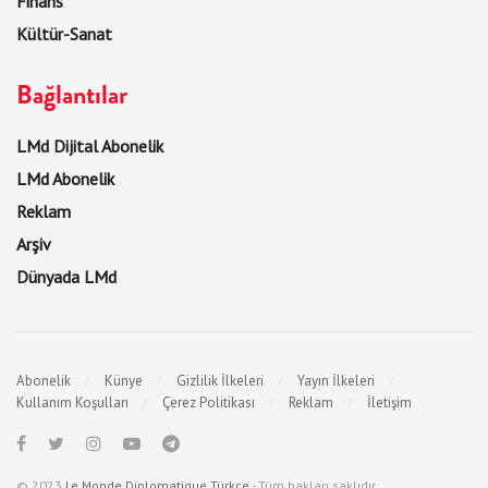
Finans
Kültür-Sanat
Bağlantılar
LMd Dijital Abonelik
LMd Abonelik
Reklam
Arşiv
Dünyada LMd
Abonelik
Künye
Gizlilik İlkeleri
Yayın İlkeleri
Kullanım Koşulları
Çerez Politikası
Reklam
İletişim
© 2023
Le Monde Diplomatique Türkçe
- Tüm hakları saklıdır.