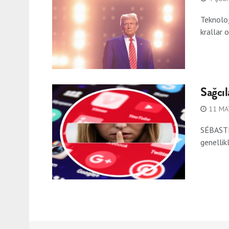
Teknoloj
krallar 
Sağcıl
11 MA
SÉBASTIE
genellik