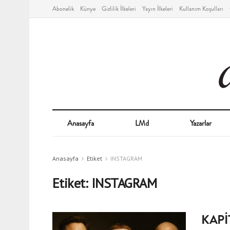
Abonelik
Künye
Gizlilik İlkeleri
Yayın İlkeleri
Kullanım Koşulları
Anasayfa
LMd
Yazarlar
Anasayfa
Etiket
INSTAGRAM
Etiket:
INSTAGRAM
KAPİ