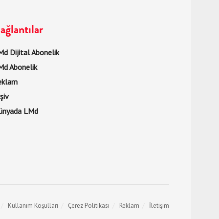
ağlantılar
d Dijital Abonelik
Md Abonelik
eklam
şiv
ünyada LMd
Kullanım Koşulları
Çerez Politikası
Reklam
İletişim