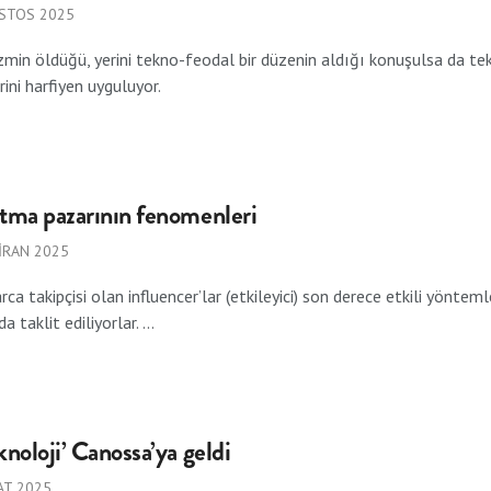
STOS 2025
zmin öldüğü, yerini tekno-feodal bir düzenin aldığı konuşulsa da tekn
rini harfiyen uyguluyor.
itma pazarının fenomenleri
IRAN 2025
rca takipçisi olan influencer’lar (etkileyici) son derece etkili yöntem
a taklit ediliyorlar. ...
knoloji’ Canossa’ya geldi
AT 2025