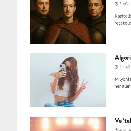
3 AĞU
Kapitali
reçetele
Algor
3 HAZ
Milyonla
her aland
Ve ‘te
4 ŞUB