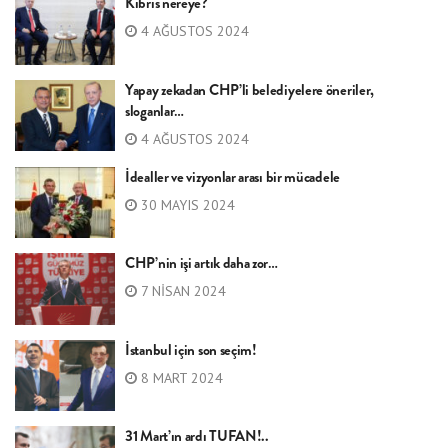
Kıbrıs nereye?
4 AĞUSTOS 2024
Yapay zekadan CHP’li belediyelere öneriler,
sloganlar…
4 AĞUSTOS 2024
İdealler ve vizyonlar arası bir mücadele
30 MAYIS 2024
CHP’nin işi artık daha zor…
7 NISAN 2024
İstanbul için son seçim!
8 MART 2024
31 Mart’ın ardı TUFAN!..