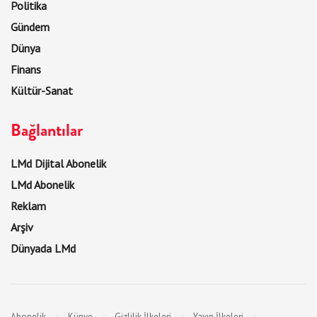
Politika
Gündem
Dünya
Finans
Kültür-Sanat
Bağlantılar
LMd Dijital Abonelik
LMd Abonelik
Reklam
Arşiv
Dünyada LMd
Abonelik
Künye
Gizlilik İlkeleri
Yayın İlkeleri