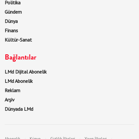
Politika
Gündem
Dünya
Finans
Kültür-Sanat
Bağlantılar
LMd Dijital Abonelik
LMd Abonelik
Reklam
Arşiv
Dünyada LMd
Abonelik
Künye
Gizlilik İlkeleri
Yayın İlkeleri