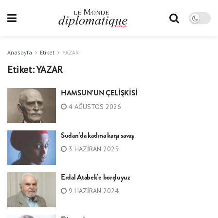
Anasayfa
Etiket
YAZAR
Etiket:
YAZAR
HAMSUN’UN ÇELİŞKİSİ
4 AĞUSTOS 2026
Sudan’da kadına karşı savaş
3 HAZIRAN 2025
Erdal Atabek’e borçluyuz
9 HAZIRAN 2024