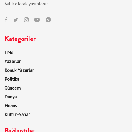
Aylık olarak yayınlanır.
Kategoriler
LMd
Yazarlar
Konuk Yazarlar
Politika
Gündem
Dünya
Finans
Kültür-Sanat
Bağlantılar