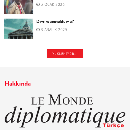
3 OCAK 2026
Devrim unutuldu mu?
3 ARALIK 2025
YÜKLENIYOR...
Hakkında